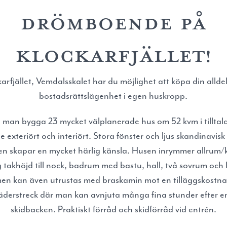
Drömboende på
Klockarfjället!
arfjället, Vemdalsskalet har du möjlighet att köpa din alld
bostadsrättslägenhet i egen huskropp.
 man bygga 23 mycket välplanerade hus om 52 kvm i tilltala
 exteriört och interiört. Stora fönster och ljus skandinavisk s
ren skapar en mycket härlig känsla. Husen inrymmer allrum
 takhöjd till nock, badrum med bastu, hall, två sovrum och l
en kan även utrustas med braskamin mot en tilläggskostna
väderstreck där man kan avnjuta många fina stunder efter e
skidbacken. Praktiskt förråd och skidförråd vid entrén.