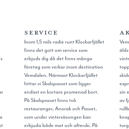
T
Service
A
Inom 1,5 mils radie runt Klockarfjället
Vemd
finns det gott om service som
älds
ts
erbjuds dig då det finns många
vint
företag som verkar inom destination
topp
Vemdalen. Närmast Klockarfjället
skid
hittar vi Skalspasset som ligger
expr
ar
endast en kortare promenad bort.
sin 
På Skalspasset finns två
av f
restauranger, Anorak och Passet,
rull
de
som under vintersäsongen kan
knap
kt
erbjuda både mat och afterski. På
torg