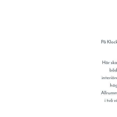
På Klock
Här ska
både
interiö
hög
Allrumm
i två 