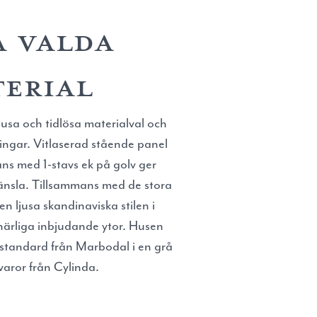
 VALDA
ERIAL
usa och tidlösa materialval och
ingar. Vitlaserad stående panel
ns med 1-stavs ek på golv ger
änsla. Tillsammans med de stora
n ljusa skandinaviska stilen i
 härliga inbjudande ytor. Husen
 standard från Marbodal i en grå
tvaror från Cylinda.