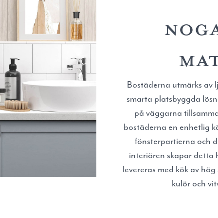
NOGA
MAT
Bostäderna utmärks av lj
smarta platsbyggda lösn
på väggarna tillsamma
bostäderna en enhetlig k
fönsterpartierna och de
interiören skapar detta
levereras med kök av hög
kulör och vi