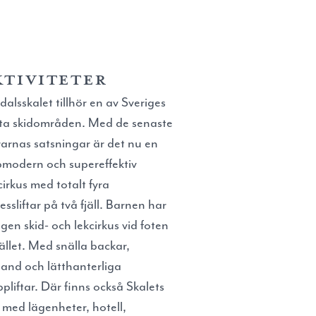
ktiviteter
alsskalet tillhör en av Sveriges
ta skidområden. Med de senaste
rarnas satsningar är det nu en
modern och supereffektiv
cirkus med totalt fyra
essliftar på två fjäll. Barnen har
egen skid- och lekcirkus vid foten
jället. Med snälla backar,
band och lätthanterliga
pliftar. Där finns också Skalets
 med lägenheter, hotell,