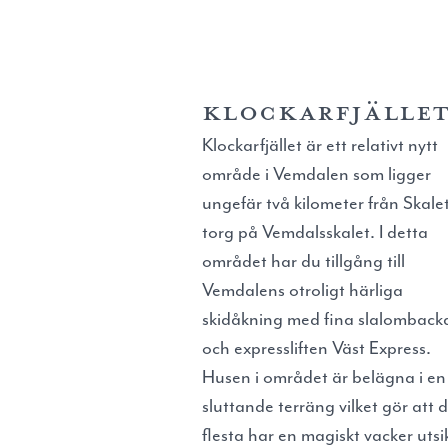
KLOCKARFJÄLLE
Klockarfjället är ett relativt nytt
område i Vemdalen som ligger
ungefär två kilometer från Skale
torg på Vemdalsskalet. I detta
området har du tillgång till
Vemdalens otroligt härliga
skidåkning med fina slalomback
och expressliften Väst Express.
Husen i området är belägna i en
sluttande terräng vilket gör att 
flesta har en magiskt vacker utsi